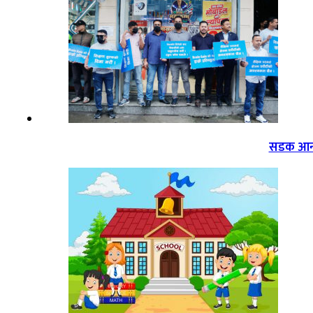
सडक आन्द