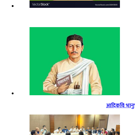
आदिकवि भानुभक