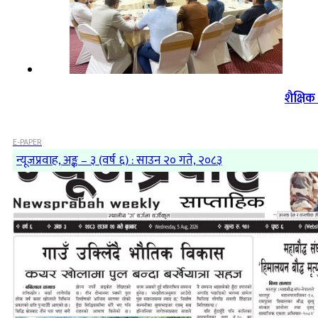
शैक्षि
E-PAPER
न्यूजप्रवाह, अङ्क – ३ (वर्ष ६) : साउन २० गते, २०८३