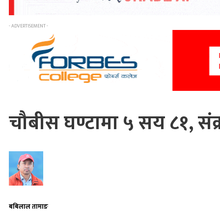
- ADVERTISEMENT -
चौबीस घण्टामा ५ सय ८१, संक
बबिलाल तामाङ