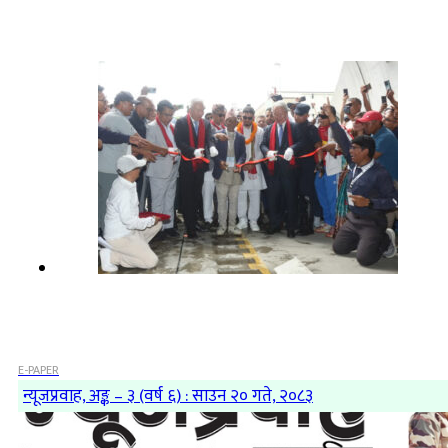
E-PAPER
न्यूजप्रवाह, अङ्क – ३ (वर्ष ६) : साउन २० गते, २०८३