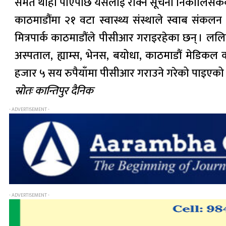
समेत थाहा पाएपछि यसलाई रोक्न सूचना निकालिसकेका
काठमाडौंमा २१ वटा स्वास्थ्य संस्थाले स्वाब संकलन
मित्रपार्क काठमाडौंले पीसीआर गराइरहेका छन् । ललित
अस्पताल, ह्याम्स, भेनस, बयोधा, काठमाडौं मेडिकल क
हजार ५ सय रुपैयाँमा पीसीआर गराउने गरेको पाइएको
स्रोतः कान्तिपुर दैनिक
- ADVERTISEMENT -
- ADVERTISEMENT -