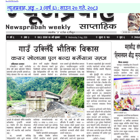
E-PAPER
न्यूजप्रवाह, अङ्क – ३ (वर्ष ६) : साउन २० गते, २०८३