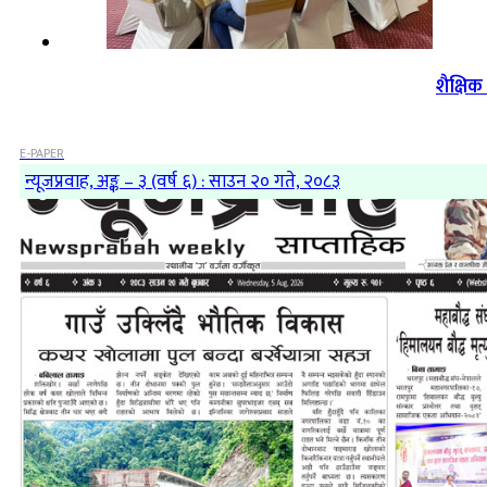
शैक्षि
E-PAPER
न्यूजप्रवाह, अङ्क – ३ (वर्ष ६) : साउन २० गते, २०८३