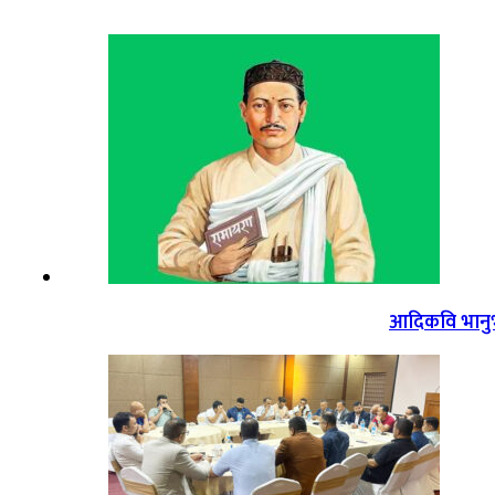
आदिकवि भानुभक