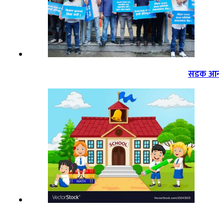
सडक आन्द