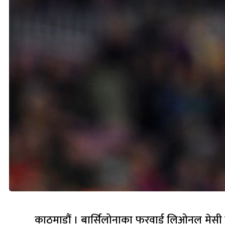
काठमाडौं । बार्सिलोनाका फरवार्ड लिओनल मेसी व