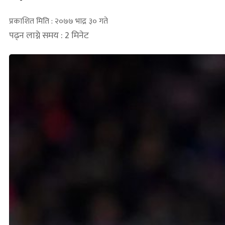
प्रकाशित मिति : २०७७ भाद्र ३० गते
पढ्न लाग्ने समय : 2 मिनेट