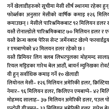
गर्ने खेलाडीहरुको सूचीमा मेसी शीर्ष स्थानमा रहेका हुन्
फोर्ब्सका अनुसार मेसीको वार्षिक कमाइ १२६ मिलियन
कमाउछन् । मेसीले पारिश्रमिकबाट ९२ मिलियन डलर र
यस्तै रोनाल्डोले पारिश्रमिकबाट ७० मिलियन डलर 
यस्तै फ्रेन्च क्लब पेरिस सेन्ट जर्मेनबाट खेल्ने फरवा
र एमबाप्पेको ४२ मिलयन डलर रहेको छ ।
यस्तै प्रिमियर लिग क्लब लिभरपुलका मोहमम्द सालाह पा
रियल मड्रिडका गारेथ बेल आठौं, बायर्न म्युनिखका रोवर्ट 
यी हुन् सर्वाधिक कमाइ गर्ने १० खेलाडी
लियोनल मेसी– १२६ मिलियन अमेरिकी डलर, क्रिस्टिय
नेमार– ९६ मिलियन डलर, किलिएन एमबाप्पे– ४२ मि
मोहम्मद सालाह– ३७ मिलियन अमेरिकी डलर, पउल पो
एन्टोनी ग्रीजमन– ३३ मिलियन अमेरिकी डलर, गारेथ 