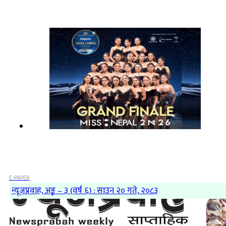
E-PAPER
न्यूजप्रवाह, अङ्क – ३ (वर्ष ६) : साउन २० गते, २०८३