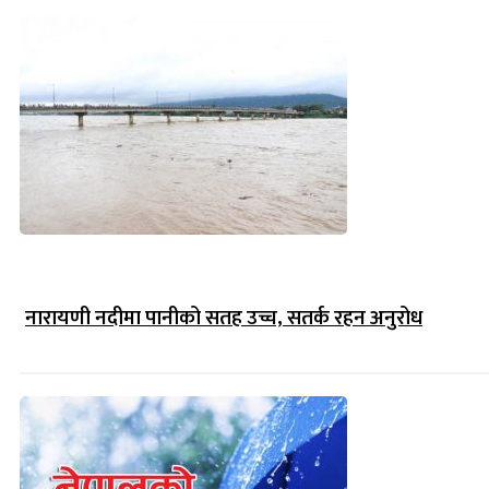
नारायणी नदीमा पानीको सतह उच्च, सतर्क रहन अनुरोध