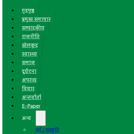
गृहपृष्ठ
प्रमुख समाचार
सम्पादकीय
राजनीति
खेलकुद
स्वास्थ्य
समाज
दुर्घटना
अपराध
विचार
अन्तर्वार्ता
E-Paper
अन्य
धर्म / संस्कृति