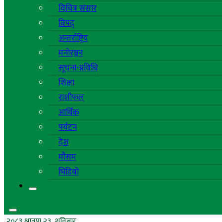
विचित्र संसार
विपद्
अन्तर्राष्ट्रिय
मनोरञ्जन
सूचना-प्रविधि
शिक्षा
राशीफल
आर्थिक
पर्यटन
देश
मौसम
भिडियो
२०८३ श्रावण २३, शनिबार