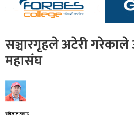
सञ्चारगृहले अटेरी गरेकाल
महासंघ
बबिलाल तामाङ