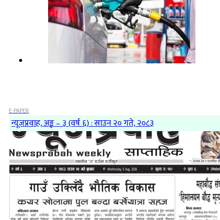
E-PAPER
न्यूजप्रवाह, अङ्क – ३ (वर्ष ६) : साउन २० गते, २०८३