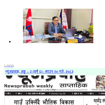
E-PAPER
न्यूजप्रवाह, अङ्क – ३ (वर्ष ६) : साउन २० गते, २०८३