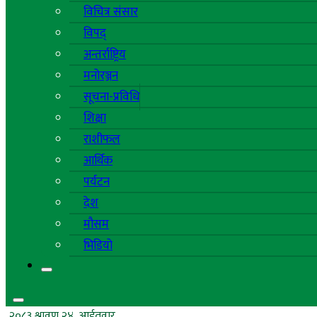
विचित्र संसार
विपद्
अन्तर्राष्ट्रिय
मनोरञ्जन
सूचना-प्रविधि
शिक्षा
राशीफल
आर्थिक
पर्यटन
देश
मौसम
भिडियो
२०८३ श्रावण २४, आईतवार