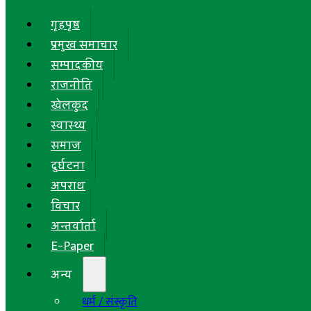
गृहपृष्ठ
प्रमुख समाचार
सम्पादकीय
राजनीति
खेलकुद
स्वास्थ्य
समाज
दुर्घटना
अपराध
विचार
अन्तर्वार्ता
E-Paper
अन्य
धर्म / संस्कृति