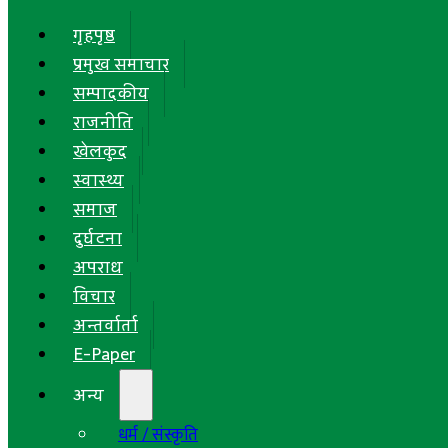
गृहपृष्ठ
प्रमुख समाचार
सम्पादकीय
राजनीति
खेलकुद
स्वास्थ्य
समाज
दुर्घटना
अपराध
विचार
अन्तर्वार्ता
E-Paper
अन्य
धर्म / संस्कृति