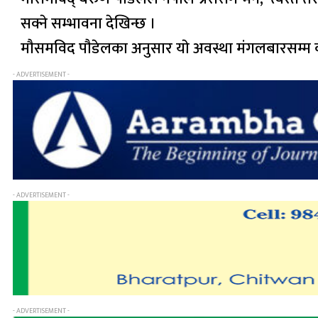
सक्ने सम्भावना देखिन्छ ।
माैसमविद पाैडेलका अनुसार याे अवस्था म‌ंगलबारसम्म कायम 
- ADVERTISEMENT -
- ADVERTISEMENT -
- ADVERTISEMENT -