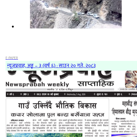
E-PAPER
न्यूजप्रवाह, अङ्क – ३ (वर्ष ६) : साउन २० गते, २०८३