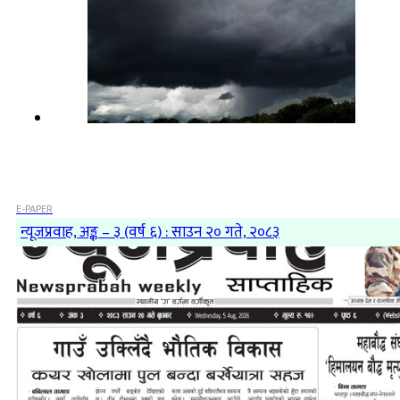
E-PAPER
न्यूजप्रवाह, अङ्क – ३ (वर्ष ६) : साउन २० गते, २०८३