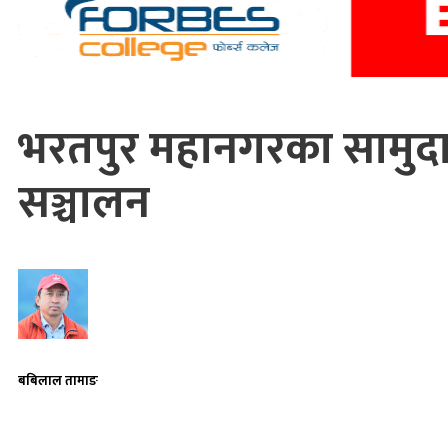
भरतपुर महानगरका सामुद
सञ्चालन
बबिलाल तामाङ