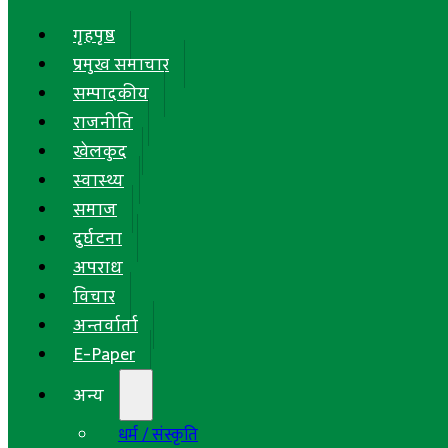
गृहपृष्ठ
प्रमुख समाचार
सम्पादकीय
राजनीति
खेलकुद
स्वास्थ्य
समाज
दुर्घटना
अपराध
विचार
अन्तर्वार्ता
E-Paper
अन्य
धर्म / संस्कृति