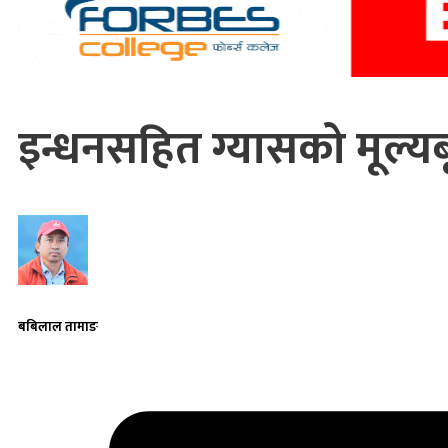
इन्धनसहित ग्यासको मूल्यबृ
बबिलाल तामाङ