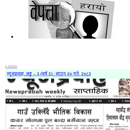
E-PAPER
न्यूजप्रवाह, अङ्क – ३ (वर्ष ६) : साउन २० गते, २०८३