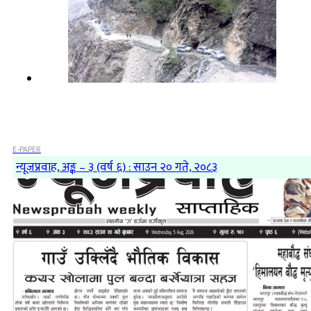
E-PAPER
न्यूजप्रवाह, अङ्क – ३ (वर्ष ६) : साउन २० गते, २०८३