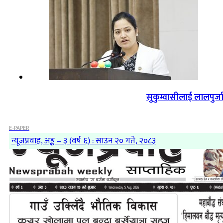
सुकुम्वासीलाई लालपुर्ज
E-PAPER
न्यूजप्रवाह, अङ्क – ३ (वर्ष ६) : साउन २० गते, २०८३