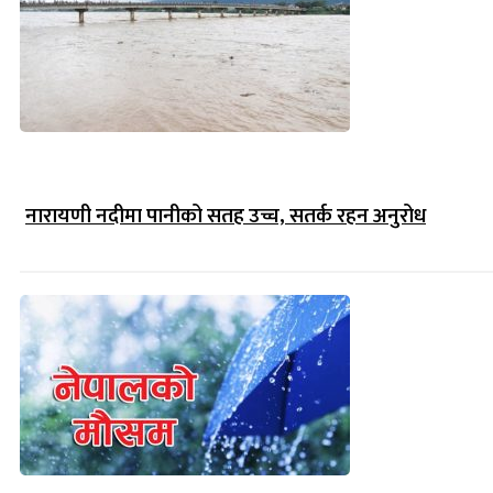
नारायणी नदीमा पानीको सतह उच्च, सतर्क रहन अनुरोध