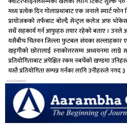
क्वाटरफाइनलसम्मका खेलका लागि टिकट शुल्क ५० त
मध्य प्रत्येक दिन गोलाप्रथाबाट एक जनाले स्मार्ट फ
प्रायोजकको तर्फबाट बोल्दै सेन्ट्रल कलेज अफ भोकेस
सधैं सहकार्य गर्न आफुहरु तयार रहेको बताए । उनले
यसैबीच चितवन जिल्ला फुटबल संघका सल्लाहकार एबं यु
खड्गीको छोरालाई स्नाकोत्तरसम्म अध्ययनमा लाग्ने सब
प्रतियोगिताबाट अपेक्षित रकम नबचेँको खण्डमा उनिहरुले 
यस्तै प्रतियोगिता सम्पन्न गर्नका लागि उनीहरुले नगद
- ADVERTISEMENT -