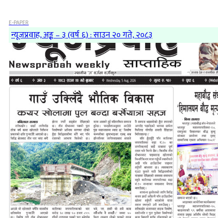
E-PAPER
न्यूजप्रवाह, अङ्क – ३ (वर्ष ६) : साउन २० गते, २०८३