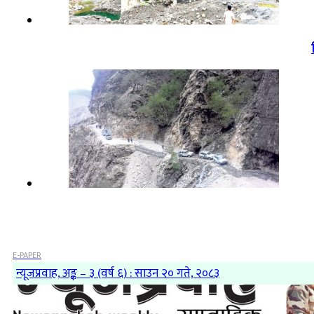
E-PAPER
न्यूजप्रवाह, अङ्क – ३ (वर्ष ६) : साउन २० गते, २०८३