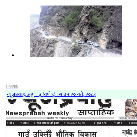
E-PAPER
न्यूजप्रवाह, अङ्क – ३ (वर्ष ६) : साउन २० गते, २०८३