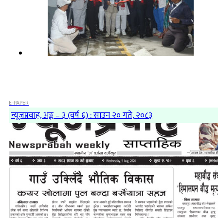
E-PAPER
न्यूजप्रवाह, अङ्क – ३ (वर्ष ६) : साउन २० गते, २०८३