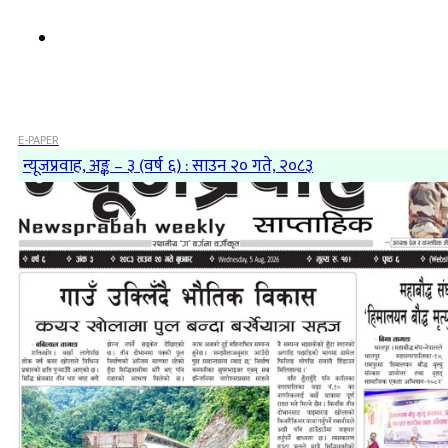
E-PAPER
न्यूजप्रवाह, अङ्क – ३ (वर्ष ६) : साउन २० गते, २०८३