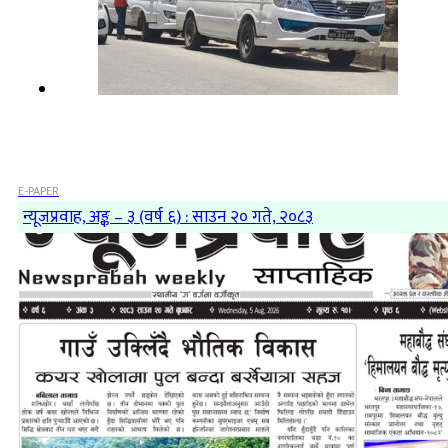
E-PAPER
न्यूजप्रवाह, अङ्क – ३ (वर्ष ६) : साउन २० गते, २०८३