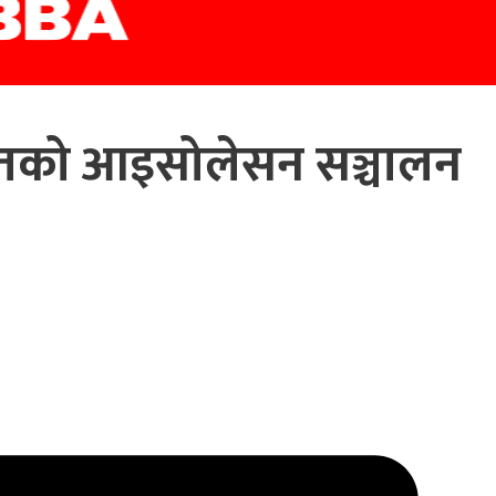
तको आइसोलेसन सञ्चालन