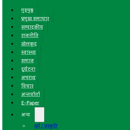
गृहपृष्ठ
प्रमुख समाचार
सम्पादकीय
राजनीति
खेलकुद
स्वास्थ्य
समाज
दुर्घटना
अपराध
विचार
अन्तर्वार्ता
E-Paper
अन्य
धर्म / संस्कृति