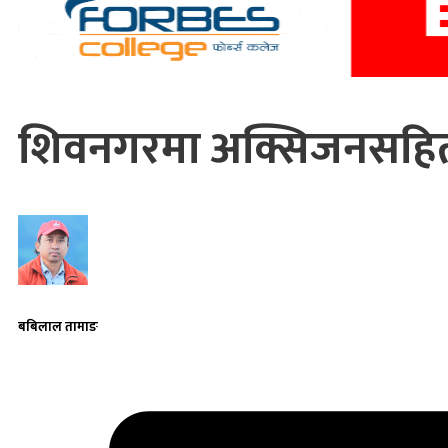
शिवनगरमा अक्सिजनसहि
बबिलाल तामाङ