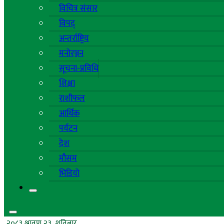
विचित्र संसार
विपद्
अन्तर्राष्ट्रिय
मनोरञ्जन
सूचना-प्रविधि
शिक्षा
राशीफल
आर्थिक
पर्यटन
देश
मौसम
भिडियो
२०८३ श्रावण २३, शनिबार