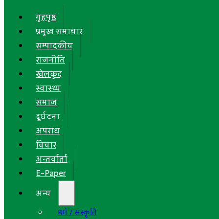
गृहपृष्ठ
प्रमुख समाचार
सम्पादकीय
राजनीति
खेलकुद
स्वास्थ्य
समाज
दुर्घटना
अपराध
विचार
अन्तर्वार्ता
E-Paper
अन्य
धर्म / संस्कृति