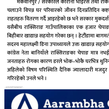
मकवानपुर / सरकारले कोरोना भाइरस तथा रोकथा
चलाउने विपन्न घर परिवारको जीवन दिनप्रतिदिन कष्ट
राहतहरु वितरण गर्दै आइरहेको छ भने सरकार मुकदर्श
यसैबीच राक्सिराङ गाउँपालिकाका एक हजार चेपाङ प
बिहीबार खाद्यान्न सहयोग गरेका छन् । हेटौंडामा बागमत
सदस्य महालक्ष्मी डिना उपाध्यायले उक्त खाद्यान्न सहयोग
कांग्रेस नेता बानियाँले राक्सिराङका चेपाङ मा
जनताहरु रोगका कारण डरले भोक–भोकै घरभित्र थुनिन
अहिलेको विषम परिस्थिति दैनिक ज्यालादारी मजदुर त
गरिरहेको उनले भने ।
- ADVERTISEMENT -