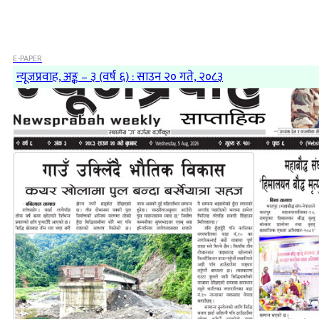
E-PAPER
न्यूजप्रवाह, अङ्क – ३ (वर्ष ६) : साउन २० गते, २०८३