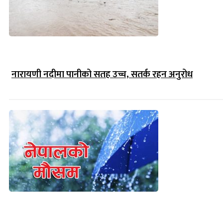
नारायणी नदीमा पानीको सतह उच्च, सतर्क रहन अनुरोध