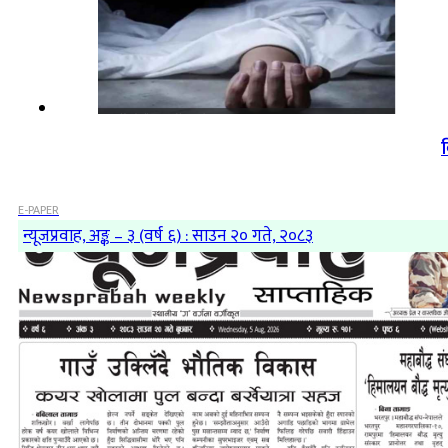
व
E-PAPER
न्यूजप्रवाह, अङ्क – ३ (वर्ष ६) : साउन २० गते, २०८३