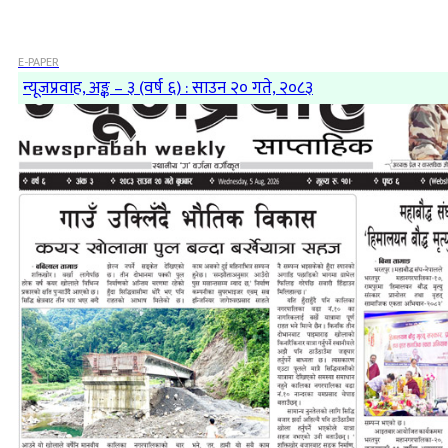
E-PAPER
न्यूजप्रवाह, अङ्क – ३ (वर्ष ६) : साउन २० गते, २०८३