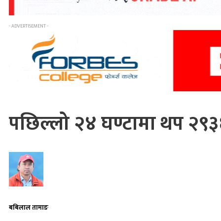
- ADVERTISEMENT -
पछिल्लो २४ घण्टामा थप २९३
बबिलाल तामाङ