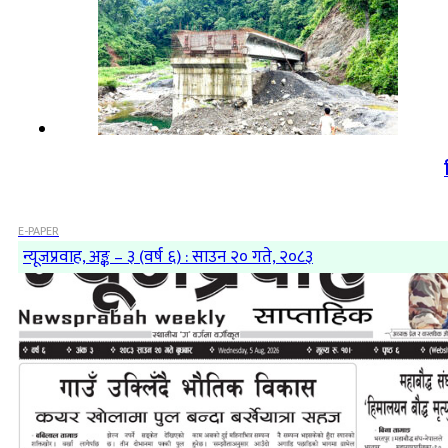
E-PAPER
न्यूजप्रवाह, अङ्क – ३ (वर्ष ६) : साउन २० गते, २०८३