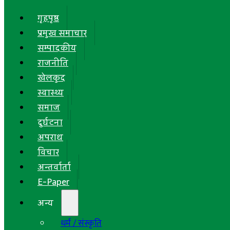
गृहपृष्ठ
प्रमुख समाचार
सम्पादकीय
राजनीति
खेलकुद
स्वास्थ्य
समाज
दुर्घटना
अपराध
विचार
अन्तर्वार्ता
E-Paper
अन्य
धर्म / संस्कृति