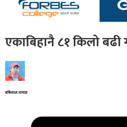
एकाबिहानै ८१ किलो बढी 
बबिलाल तामाङ