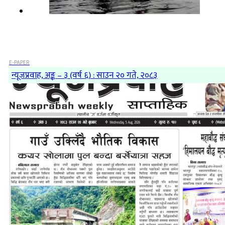
E-PAPER
न्यूजप्रवाह, अङ्क – ३ (वर्ष ६) : साउन २० गते, २०८३