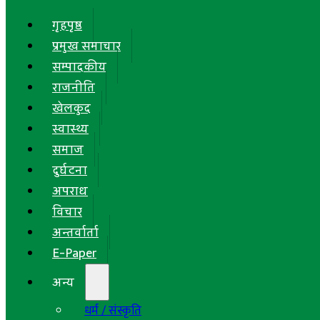
गृहपृष्ठ
प्रमुख समाचार
सम्पादकीय
राजनीति
खेलकुद
स्वास्थ्य
समाज
दुर्घटना
अपराध
विचार
अन्तर्वार्ता
E-Paper
अन्य
धर्म / संस्कृति