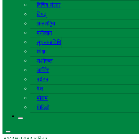
विचित्र संसार
विपद्
अन्तर्राष्ट्रिय
मनोरञ्जन
सूचना-प्रविधि
शिक्षा
राशीफल
आर्थिक
पर्यटन
देश
मौसम
भिडियो
२०८३ श्रावण २३, शनिबार