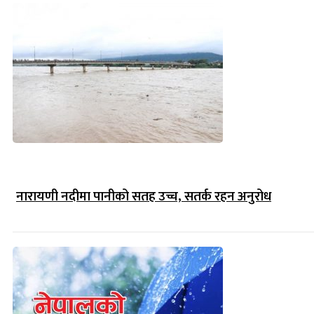
नारायणी नदीमा पानीको सतह उच्च, सतर्क रहन अनुरोध