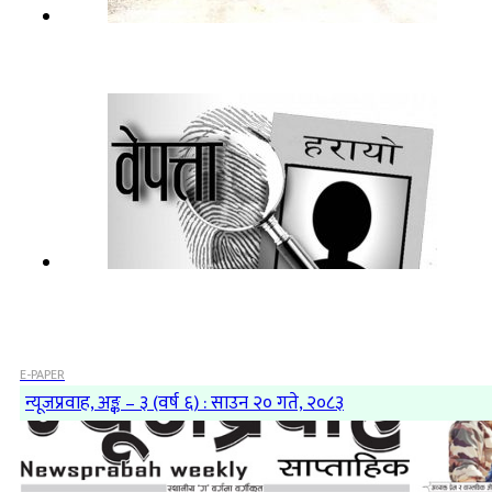
E-PAPER
न्यूजप्रवाह, अङ्क – ३ (वर्ष ६) : साउन २० गते, २०८३