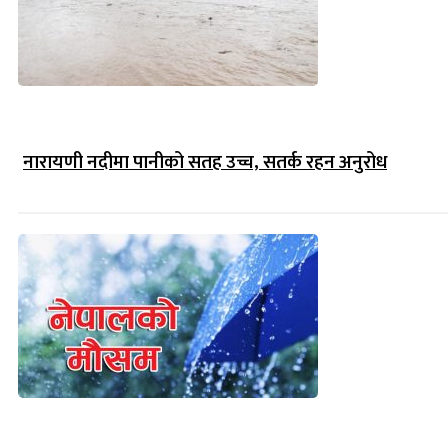
नारायणी नदीमा पानीको सतह उच्च, सतर्क रहन अनुरोध