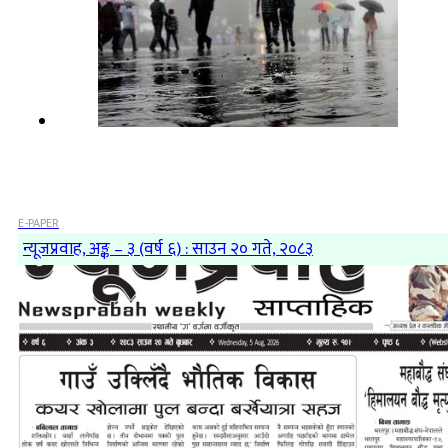
E-PAPER
न्यूजप्रवाह, अङ्क – ३ (वर्ष ६) : साउन २० गते, २०८३