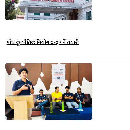
पाँच कूटनैतिक नियोग बन्द गर्ने तयारी