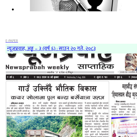
E-PAPER
न्यूजप्रवाह, अङ्क – ३ (वर्ष ६) : साउन २० गते, २०८३