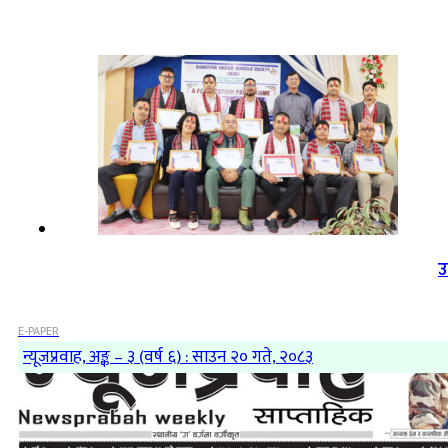
उ
E-PAPER
न्यूजप्रवाह, अङ्क – ३ (वर्ष ६) : साउन २० गते, २०८३