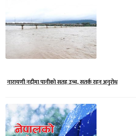
नारायणी नदीमा पानीको सतह उच्च, सतर्क रहन अनुरोध