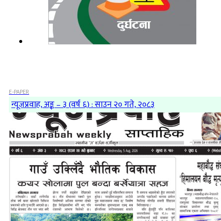
E-PAPER
न्यूजप्रवाह, अङ्क – ३ (वर्ष ६) : साउन २० गते, २०८३