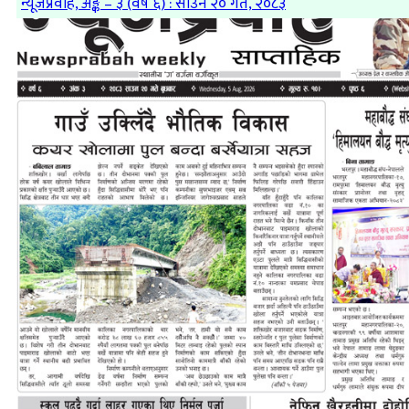
न्यूजप्रवाह, अङ्क – ३ (वर्ष ६) : साउन २० गते, २०८३