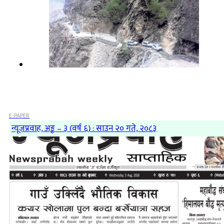
E-PAPER
न्यूजप्रवाह, अङ्क – ३ (वर्ष ६) : साउन २० गते, २०८३