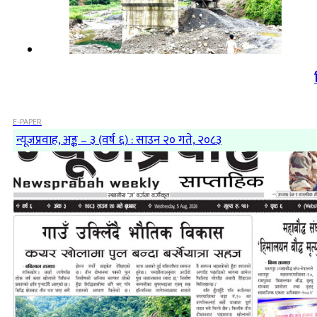
E-PAPER
न्यूजप्रवाह, अङ्क – ३ (वर्ष ६) : साउन २० गते, २०८३