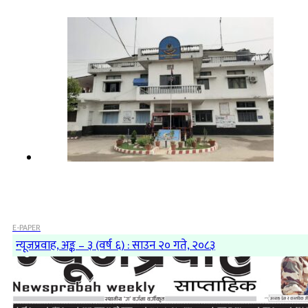
E-PAPER
न्यूजप्रवाह, अङ्क – ३ (वर्ष ६) : साउन २० गते, २०८३