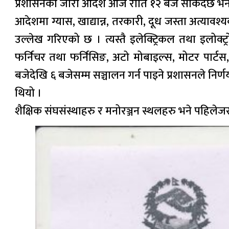
प्रशासनको जारी आदेश आज राति १२ बजे सकिदैँछ भने आ
आदेशमा ग्यास, खाद्यान्न, तरकारी, दूध जस्ता अत्याव
उल्लेख गरिएको छ । त्यस्तै इलेक्ट्रिकल तथा इलो
फर्निचर तथा फर्निसिङ, अटो मोबाइल्स, मोटर पार्टस
बजेदेखि ६ बजेसम्म सञ्चालन गर्न पाइने प्रशासनले निर्
थियो ।
शैक्षिक संघसंस्थाहरु र मनोरञ्जन स्थलहरु भने पहिले