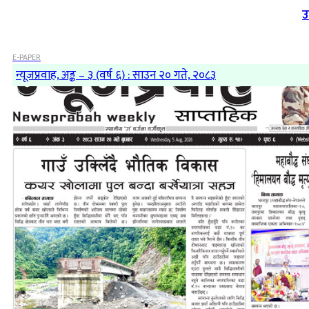
उ
E-PAPER
न्यूजप्रवाह, अङ्क – ३ (वर्ष ६) : साउन २० गते, २०८३