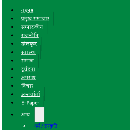
गृहपृष्ठ
प्रमुख समाचार
सम्पादकीय
राजनीति
खेलकुद
स्वास्थ्य
समाज
दुर्घटना
अपराध
विचार
अन्तर्वार्ता
E-Paper
अन्य
धर्म / संस्कृति