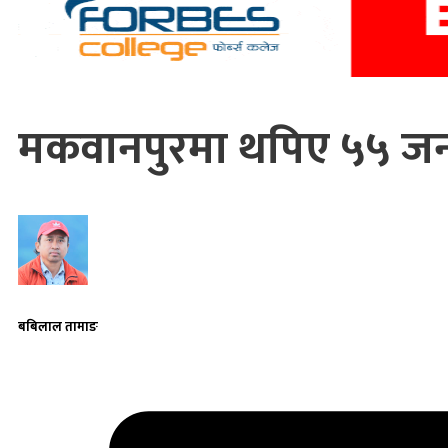
मकवानपुरमा थपिए ५५ जना
बबिलाल तामाङ