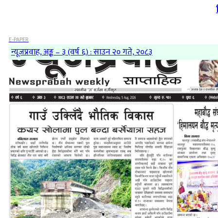
E-PAPER
न्यूजप्रवाह, अङ्क – ३ (वर्ष ६) : साउन २० गते, २०८३