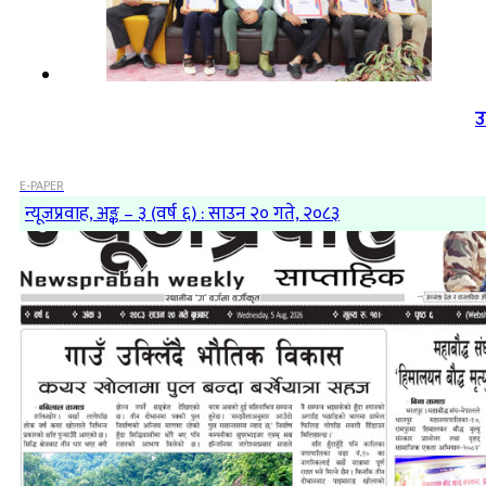
उ
E-PAPER
न्यूजप्रवाह, अङ्क – ३ (वर्ष ६) : साउन २० गते, २०८३