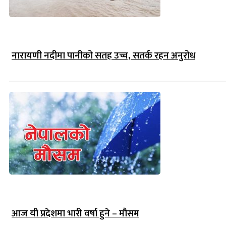
नारायणी नदीमा पानीको सतह उच्च, सतर्क रहन अनुरोध
आज यी प्रदेशमा भारी वर्षा हुने – मौसम