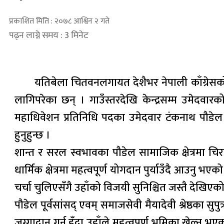
प्रकाशित मिति : २०७८ आश्विन २ गते
पढ्न लाग्ने समय : 3 मिनेट
यतिबेला चितवनलगायत देशैभर नेपाली काँग्रेसक
लागिपरेका छन् । गाउँस्तरदेखि केन्द्रसम्म उमेदवा
महाधिवेशन प्रतिनिधि पदका उमेदवार टंकनाथ पौडेल ।
हुनुहुन्छ ।
शान्त र सरल स्वभावका पौडेल सामाजिक क्षेत्रमा च
धार्मिक क्षेत्रमा महत्वपूर्ण योगदान पुर्याउँदै आउनु भएक
चर्चा चुलिएसँगै उहाँको विजयी सुनिश्चित जस्तै देखिएक
पौडेल पूर्वसांसद् एवम् समाजसेवी मैयादेवी श्रेष्ठका सुपुत
जग्गादान गर्नु हुँदा उहाँले महत्वपूर्ण भूमिका खेल्नु