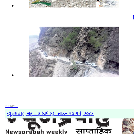
E-PAPER
न्यूजप्रवाह, अङ्क – ३ (वर्ष ६) : साउन २० गते, २०८३