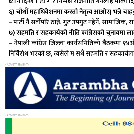
ध्यान दिन्छ । त्याग र निष्पक्ष राजनीति गर्नेलाई मौका दि
६) चौधौँ महाधिवेशनमा कस्तो नेतृत्व आओस् भन्ने चाहनु
– पार्टी नै सर्वोपरि ठान्ने, गुट उपगुट नहेर्ने, सामाज
७) सहमति र सहकार्यको नीति कांग्रेसको चुनावमा ला
– नेपाली कांग्रेस जिल्ला कार्यसमितिको बैठकमा १४औँ 
निर्विरोध भएको छ, त्यसैले म सधैँ सहमति र सहकार्यल
- ADVERTISEMENT -
- ADVERTISEMENT -