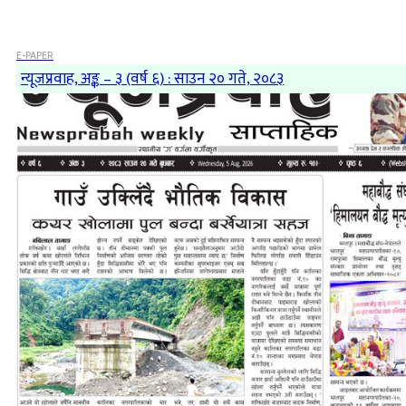
E-PAPER
न्यूजप्रवाह, अङ्क – ३ (वर्ष ६) : साउन २० गते, २०८३